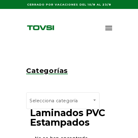
Buscar:
CERRADO POR VACACIONES DEL 10/8 AL 23/8
Categorías
Selecciona categoría
Laminados PVC
Estampados