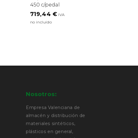
450 c/pedal
719,44
€
Nosotros:
Empresa Valenciana de
almacén y distribución de
materiales sintéticos,
plásticos en general,