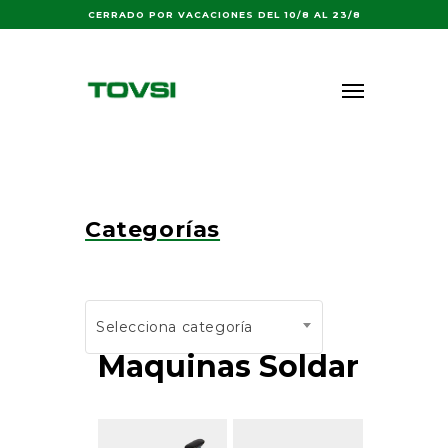
Buscar:
CERRADO POR VACACIONES DEL 10/8 AL 23/8
Categorías
Selecciona categoría
Maquinas Soldar