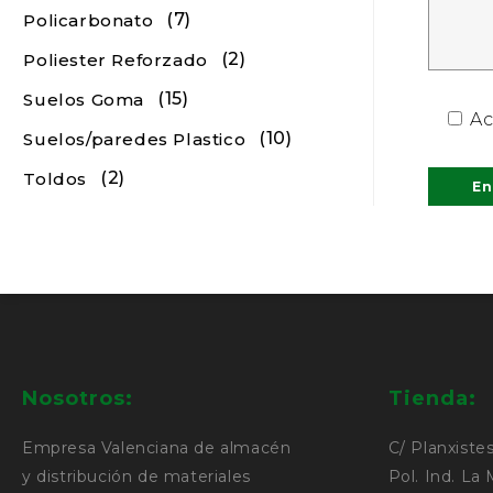
(7)
Policarbonato
(2)
Poliester Reforzado
(15)
Suelos Goma
Ac
(10)
Suelos/paredes Plastico
(2)
Toldos
Nosotros:
Tienda:
Empresa Valenciana de almacén
C/ Planxistes
y distribución de materiales
Pol. Ind. La