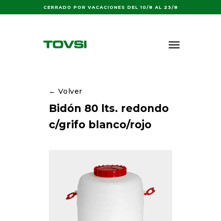
Buscar:
CERRADO POR VACACIONES DEL 10/8 AL 23/8
← Volver
Bidón 80 lts. redondo
c/grifo blanco/rojo