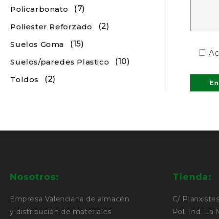
(7)
Policarbonato
(2)
Poliester Reforzado
(15)
Suelos Goma
Ac
(10)
Suelos/paredes Plastico
(2)
Toldos
Nosotros:
Tienda:
Empresa Valenciana de almacén
C/ Planxistes
y distribución de materiales
Pol. Ind. La