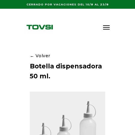
Buscar:
CERRADO POR VACACIONES DEL 10/8 AL 23/8
← Volver
Botella dispensadora
50 ml.