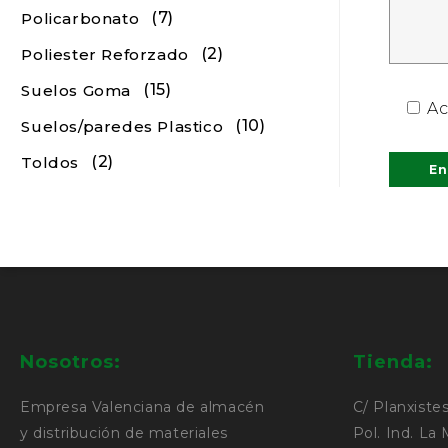
(7)
Policarbonato
(2)
Poliester Reforzado
(15)
Suelos Goma
Ac
(10)
Suelos/paredes Plastico
(2)
Toldos
Nosotros:
Tienda:
Empresa Valenciana de almacén
C/ Planxistes
y distribución de materiales
Pol. Ind. La