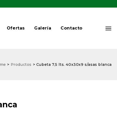
Ofertas
Galería
Contacto
me
>
Productos
>
Cubeta 7,5 lts. 40x30x9 s/asas blanca
lanca