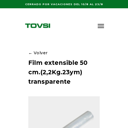
Buscar:
CERRADO POR VACACIONES DEL 10/8 AL 23/8
← Volver
Film extensible 50
cm.(2,2Kg.23ym)
transparente