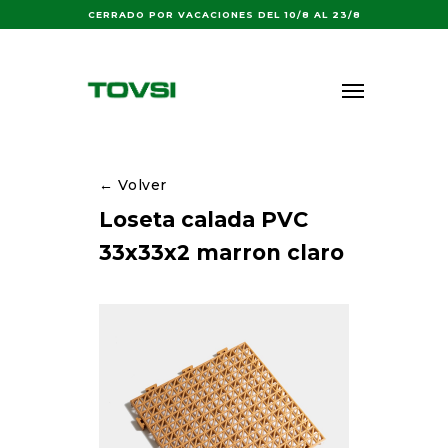
Buscar:
CERRADO POR VACACIONES DEL 10/8 AL 23/8
← Volver
Loseta calada PVC
33x33x2 marron claro