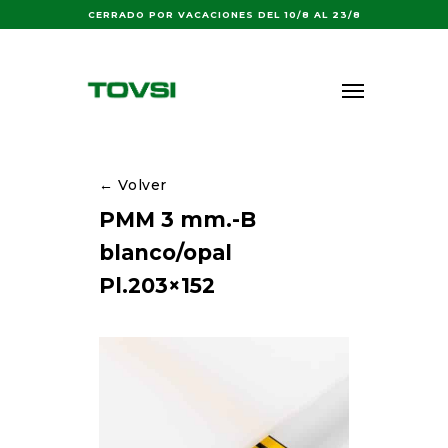
Buscar:
CERRADO POR VACACIONES DEL 10/8 AL 23/8
← Volver
PMM 3 mm.-B
blanco/opal
Pl.203×152