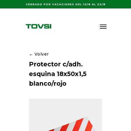
Buscar:
CERRADO POR VACACIONES DEL 10/8 AL 23/8
← Volver
Protector c/adh.
esquina 18x50x1,5
blanco/rojo