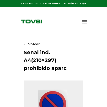
Buscar:
CERRADO POR VACACIONES DEL 10/8 AL 23/8
← Volver
Senal ind.
A4(210×297)
prohibido aparc